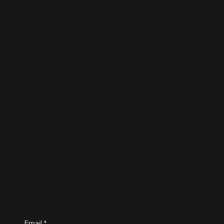
Islanda
DIDATTICA
Scuole
CONTACT
osservatorioperinaldo@yahoo.com
+39 351 7894592
+39 339 1859360
Piazza Mons. A. Rossi 1,
Perinaldo IM
ISCRIVITI ALLA NOSTRA NEWSLETTER
Email
*