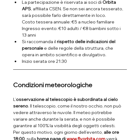
La partecipazione è riservata ai soci di 
Orbita 
APS
, affiliata CSEN. Se non sei ancora tesserato, 
sarà possibile farlo direttamente in loco.
Costo tessera annuale: €5 a nucleo familiare
Ingresso evento: €10 adulti / €8 bambini sotto i 
13 anni
Si raccomanda il 
rispetto delle indicazioni del 
personale
 e delle regole della struttura, che 
opera in ambito scientifico e divulgativo.
Inizio serata ore 21:30
Condizioni meteorologiche
L’
osservazione al telescopio è subordinata al cielo 
sereno
. Il telescopio, come il nostro occhio, non può 
vedere attraverso le nuvole. Il meteo potrebbe 
variare anche durante la serata, e non è possibile 
garantire al 100% la visibilità degli oggetti celesti.
Per questo motivo, ogni giorno dell’evento, 
alle ore 
18:00
, sulla 
home page di 
www.flyorbita.com
 verrà 