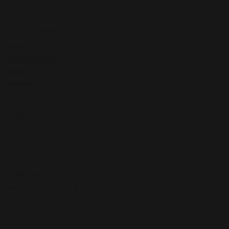
QUICK LINKS
Home
L'osservatorio
Eventi
Islanda
DIDATTICA
Scuole
CONTACT
osservatorioperinaldo@yahoo.com
+39 351 7894592
+39 339 1859360
Piazza Mons. A. Rossi 1,
Perinaldo IM