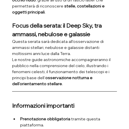
occhio nudo
, grazie all’uso di un fascio laser che 
permetterà di riconoscere 
stelle, costellazioni e 
oggetti principali
.
Focus della serata: il Deep Sky, tra 
ammassi, nebulose e galassie
Questa serata sarà dedicata all'osservazione di 
ammassi stellari, nebulose e galassie distanti 
moltissimi anni luce dalla Terra.
Le nostre guide astronomiche accompagneranno il 
pubblico nella comprensione del cielo, illustrando i 
fenomeni celesti, il funzionamento dei telescopi e i 
principi base dell’
osservazione notturna e 
dell’orientamento stellare
. 
Informazioni importanti
Prenotazione obbligatoria
 tramite questa 
piattaforma.