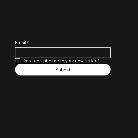
ISCRIVITI ALLA NOSTRA NEWSLETTER
Email
*
Yes, subscribe me to your newsletter
*
Submit
Orbita-Osservatorio Cassini di Perinaldo
Orbita APS
Piazza Mons. A. Rossi 1 Perinaldo
C.F. 90097310081
P.IVA 01840810087
APS affiliata CSEN