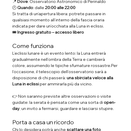
📍 
Dove
: Osservatorio Astronomico di Perinaldo
🕗 
Quando
: dalle 
20:00 alle 22:00
Si tratta di un’apertura libera: potrete passare in 
qualsiasi momento all’interno della fascia oraria 
indicata per dare un’occhiata alla Luna in eclissi.
🎟 
Ingresso gratuito – accesso libero
Come funziona
L’eclissi lunare è un evento lento: la Luna entrerà 
gradualmente nell’ombra della Terra e cambierà 
colore, assumendo le tipiche sfumature rossastre.Per 
l’occasione, il telescopio dell’osservatorio sarà a 
disposizione di chi passerà: 
una sbirciata veloce alla 
Luna in eclissi
 per ammirarla più da vicino.
👉 Non saranno previste altre osservazioni o visite 
guidate: la serata è pensata come una sorta di 
open-
day
, un invito a fermarsi, guardare e lasciarsi stupire.
Porta a casa un ricordo
Chi lo desidera potrà anche 
scattare una foto 