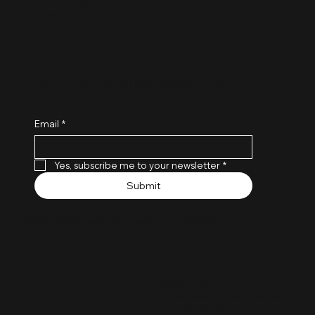
Piazza Mons. A. Rossi 1,
Perinaldo IM
ISCRIVITI ALLA NOSTRA NEWSLETTER
Email
*
Yes, subscribe me to your newsletter
*
Submit
Orbita-Osservatorio Cassini di Perinaldo
Orbita APS
Piazza Mons. A. Rossi 1 Perinaldo
C.F. 90097310081