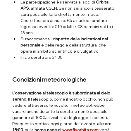
La partecipazione è riservata ai soci di 
Orbita 
APS
, affiliata CSEN. Se non sei ancora tesserato, 
sarà possibile farlo direttamente in loco.
Costo tessera annuale: €5 a nucleo familiare
Ingresso evento: €10 adulti / €8 bambini sotto i 
13 anni
Si raccomanda il 
rispetto delle indicazioni del 
personale
 e delle regole della struttura, che 
opera in ambito scientifico e divulgativo.
Inizio serata ore 21:30
Condizioni meteorologiche
L’
osservazione al telescopio è subordinata al cielo 
sereno
. Il telescopio, come il nostro occhio, non può 
vedere attraverso le nuvole. Il meteo potrebbe 
variare anche durante la serata, e non è possibile 
garantire al 100% la visibilità degli oggetti celesti.
Per questo motivo, ogni giorno dell’evento, 
alle ore 
18:00
, sulla 
home page di 
www.flyorbita.com
 verrà 