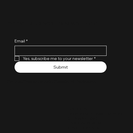
ISCRIVITI ALLA NOSTRA NEWSLETTER
Email
*
Yes, subscribe me to your newsletter
*
Submit
Orbita-Osservatorio Cassini di Perinaldo
Orbita APS
Piazza Mons. A. Rossi 1 Perinaldo
C.F. 90097310081
P.IVA 01840810087
APS affiliata CSEN