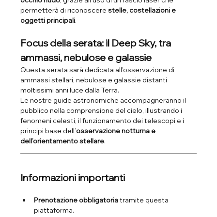
occhio nudo
, grazie all’uso di un fascio laser che 
permetterà di riconoscere 
stelle, costellazioni e 
oggetti principali
.
Focus della serata: il Deep Sky, tra 
ammassi, nebulose e galassie
Questa serata sarà dedicata all'osservazione di 
ammassi stellari, nebulose e galassie distanti 
moltissimi anni luce dalla Terra.
Le nostre guide astronomiche accompagneranno il 
pubblico nella comprensione del cielo, illustrando i 
fenomeni celesti, il funzionamento dei telescopi e i 
principi base dell’
osservazione notturna e 
dell’orientamento stellare
. 
Informazioni importanti
Prenotazione obbligatoria
 tramite questa 
piattaforma.