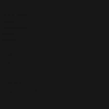
QUICK LINKS
Home
L'osservatorio
Eventi
Islanda
DIDATTICA
Scuole
CONTACT
osservatorioperinaldo@yahoo.com
+39 351 7894592
+39 339 1859360
Piazza Mons. A. Rossi 1,
Perinaldo IM